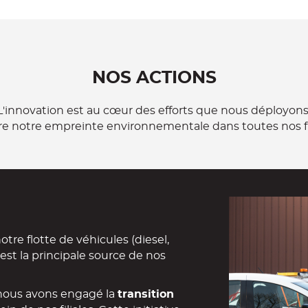
NOS ACTIONS
L'innovation est au cœur des efforts que nous déployon
re notre empreinte environnementale dans toutes nos fil
re flotte de véhicules (diesel,
 est la principale source de nos
nous avons engagé la
transition
ein de nos filiales. Cette initiative