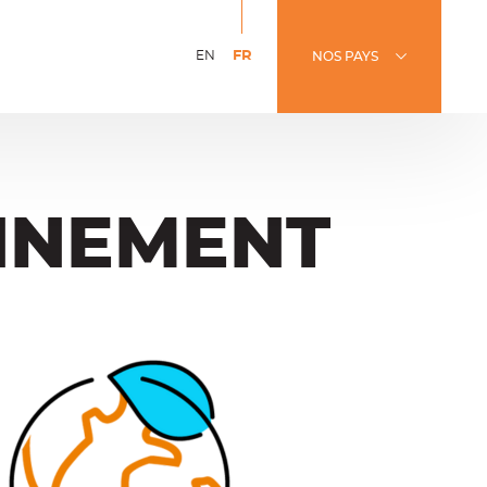
r
FR
EN
NOS PAYS
English
Version
version
française
erche
ONNEMENT