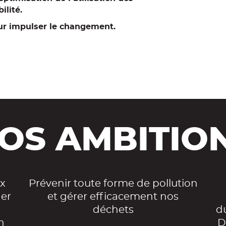
ilité.
r impulser le changement.
OS AMBITIO
x
Prévenir toute forme de pollution
ner
et gérer efficacement nos
déchets
d
n
D