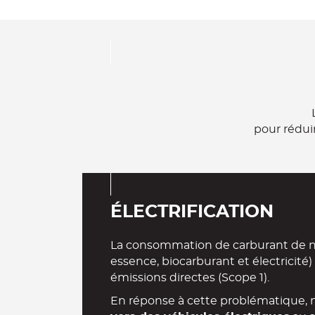
pour rédui
ÉLECTRIFICATION
La consommation de carburant de not
essence, biocarburant et électricité)
émissions directes (Scope 1).
En réponse à cette problématique, 
vers des véhicules électriques
au s