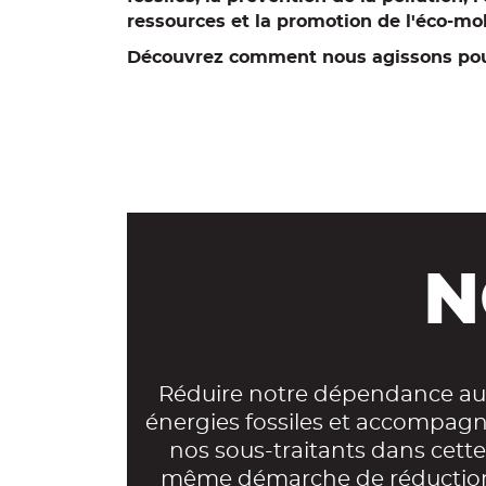
ressources et la promotion de l'éco-mob
Découvrez comment nous agissons pou
N
Réduire notre dépendance au
énergies fossiles et accompag
nos sous-traitants dans cette
même démarche de réductio