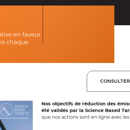
ative en faveur
e verte
ans chaque
CONSULTER
Nos objectifs de réduction des émiss
été validés par la Science Based Targ
que nos actions sont en ligne avec le
Nos objectifs validés par le S