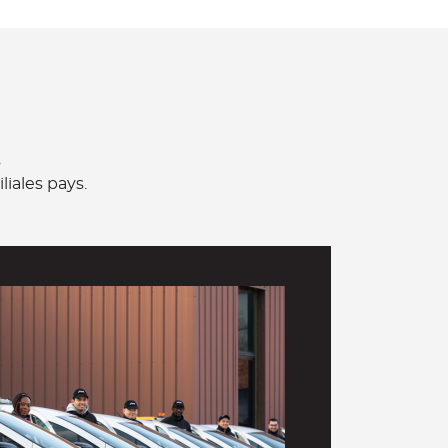
s
iales pays.