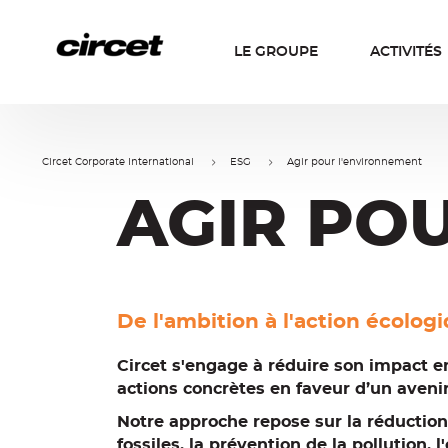
Panneau de gestion des cookies
Aller
Aller
au
à
LE GROUPE
ACTIVITÉS
contenu
la
navigation
Circet Corporate International
ESG
Agir pour l'environnement
AGIR PO
De l'ambition à l'action écologi
Circet s'engage à réduire son impact 
actions concrètes en faveur d’un avenir
Notre approche repose sur la réductio
fossiles, la prévention de la pollution, l