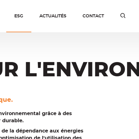
Ouvri
ESG
ACTUALITÉS
CONTACT
la
rech
UR L'ENVIR
que.
environnemental grâce à des
 durable.
n de la dépendance aux énergies
'optimisation de l'utilisation des