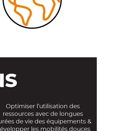
NS
Optimiser l’utilisation des
ressources avec de longues
urées de vie des équipements &
évelopper les mobilités douces