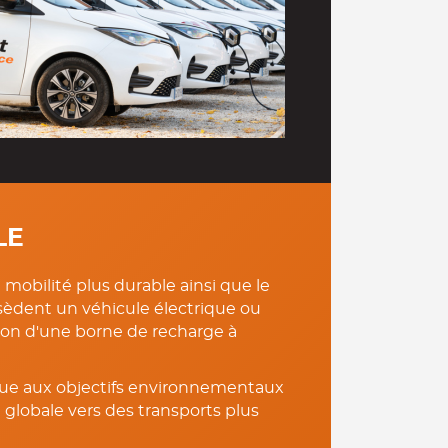
LE
e mobilité plus durable ainsi que le
ssèdent un véhicule électrique ou
tion d'une borne de recharge à
ibue aux objectifs environnementaux
on globale vers des transports plus